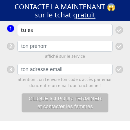
CONTACTE LA MAINTENANT 😱
sur le tchat
gratuit
1
2
affiché sur le service
3
attention : on t'envoie ton code d'accès par email
donc entre un email qui fonctionne !
CLIQUE ICI POUR TERMINER
et contacter les femmes