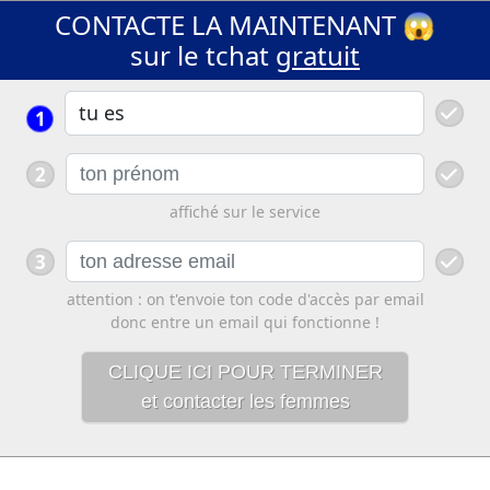
CONTACTE LA MAINTENANT 😱
sur le tchat
gratuit
1
2
affiché sur le service
3
attention : on t'envoie ton code d'accès par email
donc entre un email qui fonctionne !
CLIQUE ICI POUR TERMINER
et contacter les femmes