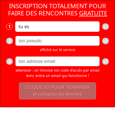
INSCRIPTION TOTALEMENT POUR
FAIRE DES RENCONTRES
GRATUITE
1
2
affiché sur le service
3
attention : on t'envoie ton code d'accès par email
donc entre un email qui fonctionne !
CLIQUE ICI POUR TERMINER
et contacter les femmes