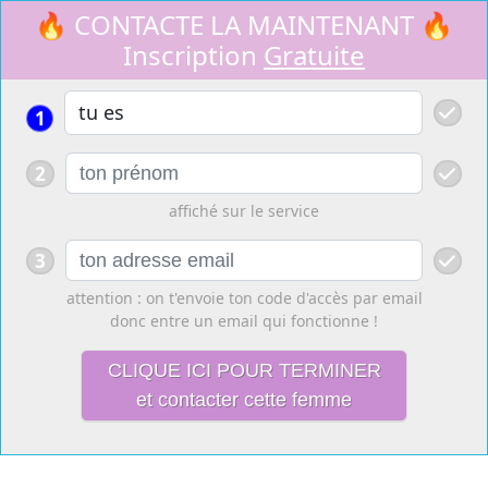
🔥 CONTACTE LA MAINTENANT 🔥
Inscription
Gratuite
1
2
affiché sur le service
3
attention : on t'envoie ton code d'accès par email
donc entre un email qui fonctionne !
CLIQUE ICI POUR TERMINER
et contacter cette femme