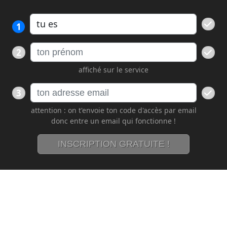
1
2
affiché sur le service
3
attention : on t'envoie ton code d'accès par email
donc entre un email qui fonctionne !
INSCRIPTION GRATUITE !