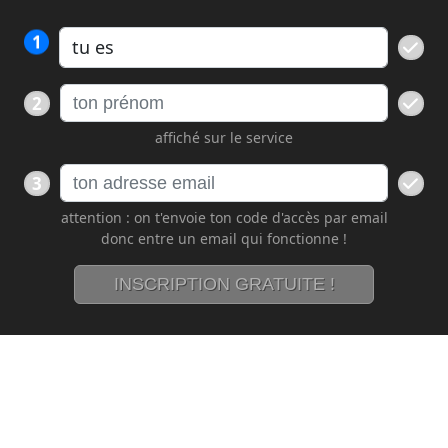
1
2
affiché sur le service
3
attention : on t'envoie ton code d'accès par email
donc entre un email qui fonctionne !
INSCRIPTION GRATUITE !