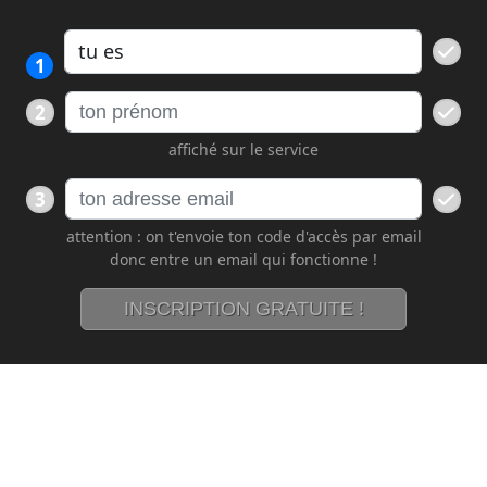
1
2
affiché sur le service
3
attention : on t'envoie ton code d'accès par email
donc entre un email qui fonctionne !
INSCRIPTION GRATUITE !