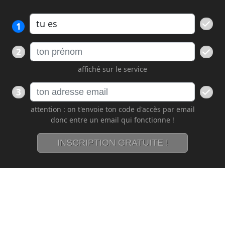
1
2
affiché sur le service
3
attention : on t'envoie ton code d'accès par email
donc entre un email qui fonctionne !
INSCRIPTION GRATUITE !