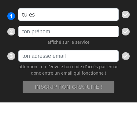
1
2
affiché sur le service
3
attention : on t'envoie ton code d'accès par email
donc entre un email qui fonctionne !
INSCRIPTION GRATUITE !