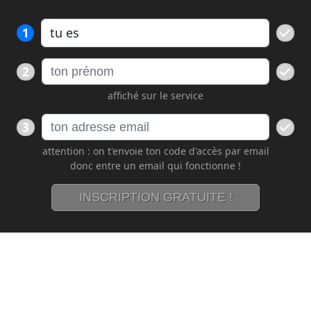
1
2
affiché sur le service
3
attention : on t'envoie ton code d'accès par email
donc entre un email qui fonctionne !
INSCRIPTION GRATUITE !