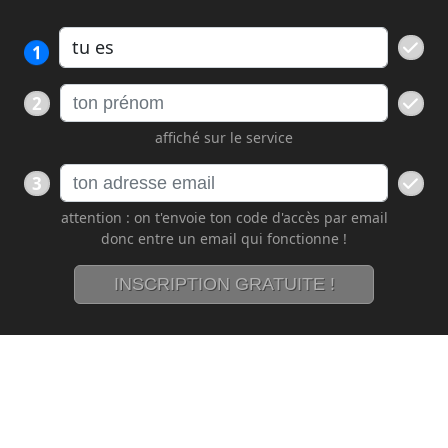
1
2
affiché sur le service
3
attention : on t'envoie ton code d'accès par email
donc entre un email qui fonctionne !
INSCRIPTION GRATUITE !