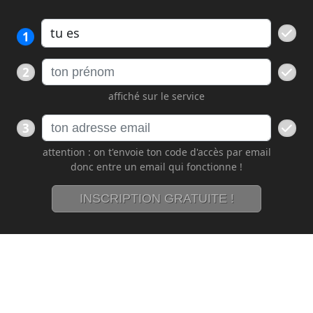
1
2
affiché sur le service
3
attention : on t'envoie ton code d'accès par email
donc entre un email qui fonctionne !
INSCRIPTION GRATUITE !