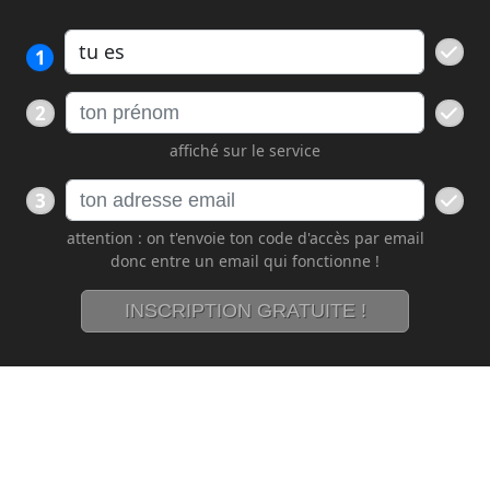
1
2
affiché sur le service
3
attention : on t'envoie ton code d'accès par email
donc entre un email qui fonctionne !
INSCRIPTION GRATUITE !