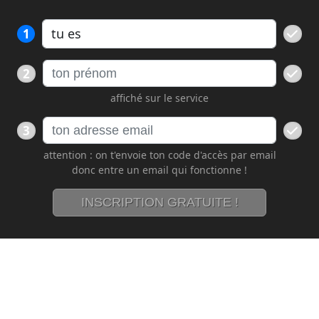
1
2
affiché sur le service
3
attention : on t'envoie ton code d'accès par email
donc entre un email qui fonctionne !
INSCRIPTION GRATUITE !