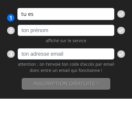
1
2
affiché sur le service
3
attention : on t'envoie ton code d'accès par email
donc entre un email qui fonctionne !
INSCRIPTION GRATUITE !