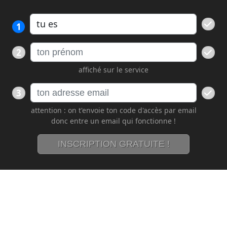
1
2
affiché sur le service
3
attention : on t'envoie ton code d'accès par email
donc entre un email qui fonctionne !
INSCRIPTION GRATUITE !