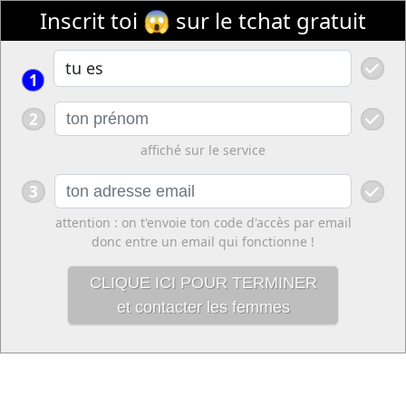
Inscrit toi 😱 sur le tchat gratuit
1
2
affiché sur le service
3
attention : on t'envoie ton code d'accès par email
donc entre un email qui fonctionne !
CLIQUE ICI POUR TERMINER
et contacter les femmes